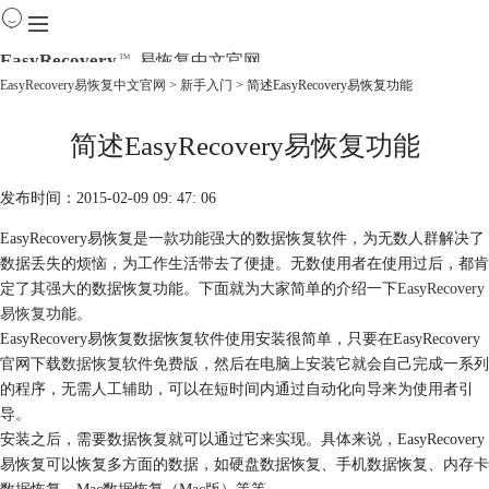
EasyRecovery
易恢复中文官网
TM
EasyRecovery易恢复中文官网
>
新手入门
> 简述EasyRecovery易恢复功能
首页
简述EasyRecovery易恢复功能
产品
下载
购买
发布时间：2015-02-09 09: 47: 06
教程
EasyRecovery易恢复是一款功能强大的数据恢复软件，为无数人群解决了
线下数据恢复
数据丢失的烦恼，为工作生活带去了便捷。无数使用者在使用过后，都肯
定了其强大的数据恢复功能。下面就为大家简单的介绍一下
EasyRecovery
易恢复
功能。
EasyRecovery易恢复数据恢复软件使用安装很简单，只要在EasyRecovery
官网下载
数据恢复软件免费版
，然后在电脑上安装它就会自己完成一系列
的程序，无需人工辅助，可以在短时间内通过自动化向导来为使用者引
导。
安装之后，需要数据恢复就可以通过它来实现。具体来说，EasyRecovery
易恢复可以恢复多方面的数据，如硬盘数据恢复、手机数据恢复、内存卡
数据恢复、Mac数据恢复（Mac版）等等。