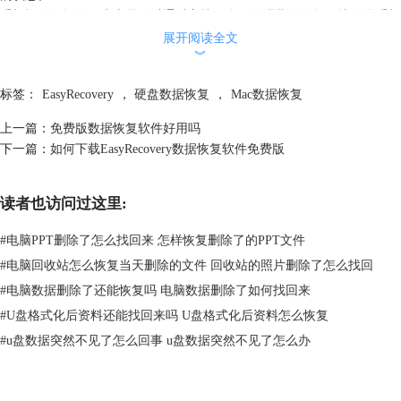
手机恢复数据的用户也是可以通过它找回自己的误删的数据，比如说手机
内存卡上的照片、音乐、视频等等，再也无需担心自己保留在手机里的珍
展开阅读全文
︾
贵记忆丢失，可操作性强，数据找回率高，时间周期短都是它的过人之
处。
标签：
EasyRecovery
，
硬盘数据恢复
，
Mac数据恢复
不得不说的是EasyRecovery易恢复的安全度也是高水准的，用户无需担心
有病毒木马或者是其它不良程序，尽管可以安心的使用，舒心地找回自己
上一篇：
免费版数据恢复软件好用吗
丢失的数据。
下一篇：
如何下载EasyRecovery数据恢复软件免费版
读者也访问过这里:
#
电脑PPT删除了怎么找回来 怎样恢复删除了的PPT文件
#
电脑回收站怎么恢复当天删除的文件 回收站的照片删除了怎么找回
#
电脑数据删除了还能恢复吗 电脑数据删除了如何找回来
#
U盘格式化后资料还能找回来吗 U盘格式化后资料怎么恢复
#
u盘数据突然不见了怎么回事 u盘数据突然不见了怎么办