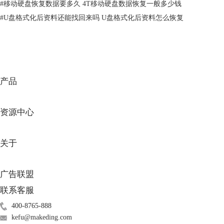
据类型，然后点击下一个。
#
移动硬盘恢复数据要多久 4T移动硬盘数据恢复一般多少钱
#
U盘格式化后资料还能找回来吗 U盘格式化后资料怎么恢复
产品
资源中心
关于
图3：选择恢复内容
2、再从恢复界面，选择要恢复的数据所在的硬盘，例如选择d盘，然后点
广告联盟
击扫描按钮，软件自动扫描d盘中可以恢复的数据。
联系客服
400-8765-888
kefu@makeding.com