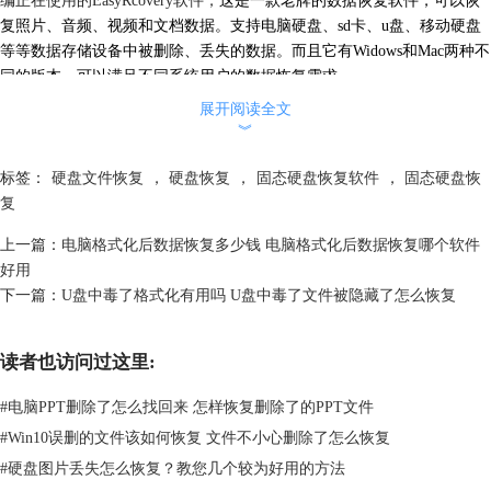
复照片、音频、视频和文档数据。支持电脑硬盘、sd卡、u盘、移动硬盘
等等数据存储设备中被删除、丢失的数据。而且它有Widows和Mac两种不
同的版本，可以满足不同系统用户的数据恢复需求。
现在购买这款软件只需不到两百元，就可以在使用期限内无限次恢复数
展开阅读全文
据，值得一试。（价格仅供参考，具体以实际为准）
︾
标签：
硬盘文件恢复
，
硬盘恢复
，
固态硬盘恢复软件
，
固态硬盘恢
复
上一篇：
电脑格式化后数据恢复多少钱 电脑格式化后数据恢复哪个软件
好用
下一篇：
U盘中毒了格式化有用吗 U盘中毒了文件被隐藏了怎么恢复
读者也访问过这里:
图1：软件购买界面
#
电脑PPT删除了怎么找回来 怎样恢复删除了的PPT文件
三、硬盘数据恢复步骤
#
Win10误删的文件该如何恢复 文件不小心删除了怎么恢复
下面，小编就用EasyRcovery软件给大家详细介绍
恢复硬盘
数据的步骤。
#
硬盘图片丢失怎么恢复？教您几个较为好用的方法
1、打开安装好的EasyRcovery软件，在选择恢复内容界面选择要恢复的数