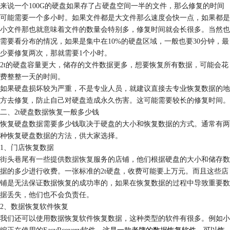
来说一个100G的硬盘如果存了占硬盘空间一半的文件，那么修复的时间
可能需要一个多小时。如果文件都是大文件那么速度会快一点，如果都是
小文件那也就意味着文件的数量会特别多，修复时间就会长很多。当然也
需要看分布的情况，如果是集中在10%的硬盘区域，一般也要30分钟，最
少要修复两次，那就需要1个小时。
2t的硬盘容量更大，储存的文件数据更多，想要恢复所有数据，可能会花
费整整一天的时间。
如果硬盘损坏较为严重，不是专业人员，就建议直接去专业恢复数据的地
方去修复，防止自己对硬盘造成永久伤害。这可能需要较长的修复时间。
二、2t硬盘数据恢复一般多少钱
恢复硬盘数据需要多少钱取决于硬盘的大小和恢复数据的方式。通常有两
种恢复硬盘数据的方法，供大家选择。
1、门店恢复数据
街头巷尾有一些提供
数据恢复
服务的店铺，他们根据硬盘的大小和储存数
据的多少进行收费。一张标准的2t硬盘，收费可能要上万元。而且这些店
铺是无法保证数据恢复的成功率的，如果在恢复数据的过程中导致重要数
据丢失，他们也不会负责任。
2、数据恢复软件恢复
我们还可以使用数据恢复软件恢复数据，这种类型的软件有很多。例如小
编正在使用的EasyRcovery软件，
这是一款老牌的数据恢复软件，可以恢