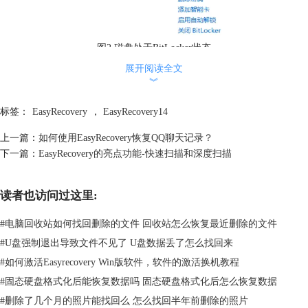
图2 磁盘处于BitLocker状态
展开阅读全文
可以看到，小编的硬盘已经处于BitLocker加密状态，但是其中的部分文
︾
件不小心被小编删除了。此时一般的软件已经无法对加密硬盘的数据进行
恢复，但是使用EasyRecovery后，只要能够将硬盘加密进行解锁，就有可
标签：
EasyRecovery
，
EasyRecovery14
能恢复误删的文件。
2、打开软件，选择需要恢复的内容
上一篇：
如何使用EasyRecovery恢复QQ聊天记录？
打开软件，大家会发现软件首页可以选择需要恢复的数据类型。如果记得
下一篇：
EasyRecovery的亮点功能-快速扫描和深度扫描
误删的数据类型是什么，就可以选择具体的文件类型，这样就节约了进行
数据搜索的时间，从而提高了软件工作的效率。
读者也访问过这里:
#
电脑回收站如何找回删除的文件 回收站怎么恢复最近删除的文件
#
U盘强制退出导致文件不见了 U盘数据丢了怎么找回来
#
如何激活Easyrecovery Win版软件，软件的激活换机教程
#
固态硬盘格式化后能恢复数据吗 固态硬盘格式化后怎么恢复数据
#
删除了几个月的照片能找回么 怎么找回半年前删除的照片