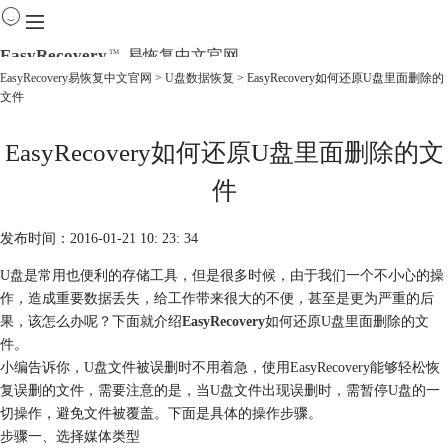
EasyRecovery
易恢复中文官网
TM
EasyRecovery易恢复中文官网
>
U盘数据恢复
> EasyRecovery如何还原U盘里面删除的
文件
首页
产品
EasyRecovery如何还原U盘里面删除的文
下载
购买
件
教程
线下数据恢复
发布时间：2016-01-21 10: 23: 34
U盘是常用也便利的存储工具，但是很多时候，由于我们一个不小心的操
作，造成重要数据丢失，给工作带来很大的不便，甚至是更为严重的后
果，该怎么办呢？下面就介绍
EasyRecovery
如何还原U盘里面删除的文
件。
小编告诉你，U盘文件被误删时不用着急，使用EasyRecovery能够轻松恢
复误删的文件，需要注意的是，当U盘文件出现误删时，需暂停U盘的一
切操作，避免文件被覆盖。下面是具体的操作步骤。
步骤一、选择媒体类型