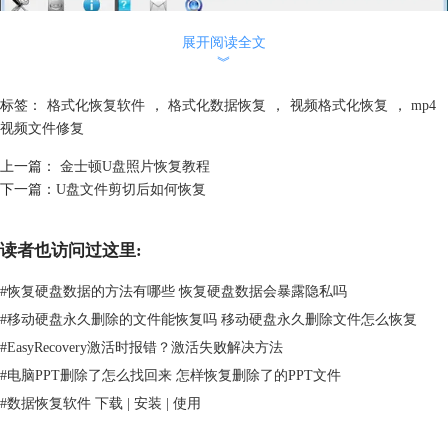
展开阅读全文
︾
标签：
格式化恢复软件
，
格式化数据恢复
，
视频格式化恢复
，
mp4
视频文件修复
上一篇：
金士顿U盘照片恢复教程
下一篇：
U盘文件剪切后如何恢复
读者也访问过这里:
#
恢复硬盘数据的方法有哪些 恢复硬盘数据会暴露隐私吗
#
移动硬盘永久删除的文件能恢复吗 移动硬盘永久删除文件怎么恢复
第四步，检查选项。千万不能忽略这个步骤，这是对前面步骤的审视过
#
EasyRecovery激活时报错？激活失败解决方法
程。确认无误单击“继续”。
第五步，扫描，保存MP4视频文件。在这一步中，软件向导的右上角有个
#
电脑PPT删除了怎么找回来 怎样恢复删除了的PPT文件
搜索栏，可以方便我们快速的找到被格式化的MP4文件。（因为视频文件
#
数据恢复软件 下载 | 安装 | 使用
格式化相当于清零，是将U盘存储器恢复到开始的状态，所以MP4格式化
恢复结果要取决于当时视频格式化的程度。想要保存文件记得提前获取