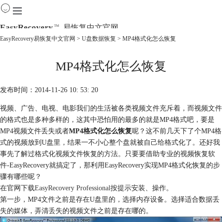
EasyRecovery
易恢复中文官网
TM
EasyRecovery易恢复中文官网
>
U盘数据恢复
> MP4格式化怎么恢复
首页
MP4格式化怎么恢复
产品
下载
购买
发布时间：2014-11-26 10: 53: 20
教程
视频、广告、电视、电影我们的生活被各类视频文件充斥着，而视频文件
线下数据恢复
的格式也是多种多样的，这其中恐怕用的最多的就是MP4格式吧，要是
MP4视频文件丢失或者
MP4格式化怎么恢复
呢？这不前几天下了个MP4格
式的视频放到U盘里，结果一不小心整个盘就被自己给格式化了。还好我
事先了解过格式化视频文件恢复的方法。只要要借助专业的视频恢复软
件-EasyRecovery就搞定了，那利用EasyRecovery实现MP4格式化恢复的步
骤有哪些呢？
在官网下载
EasyRecovery Professional
按提示安装、操作。
第一步，MP4文件之前是存在U盘里的，选择内存设备。选择适合数据丢
失的媒体，弄清丢失的视频文件之前是存在哪的。