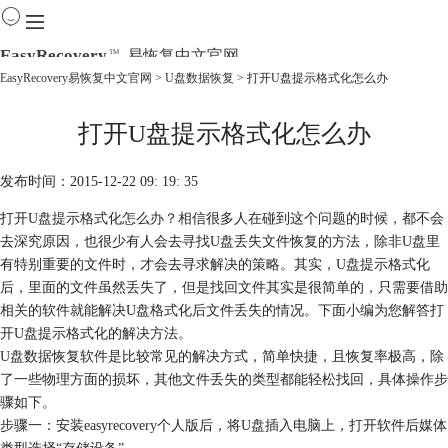
EasyRecovery
易恢复中文官网
TM
EasyRecovery易恢复中文官网
>
U盘数据恢复
> 打开U盘提示格式化怎么办
首页
打开U盘提示格式化怎么办
产品
下载
购买
发布时间：2015-12-22 09: 19: 35
教程
打开U盘提示格式化怎么办？相信很多人在碰到这个问题的时候，都不会
线下数据恢复
去深究原因，也很少有人会去寻找U盘丢失文件恢复的方法，除非U盘里
有特别重要的文件时，才会去寻求解决的策略。其实，U盘提示格式化
后，里面的文件虽然丢失了，但是找回文件其实是很简单的，只需要借助
相关的软件就能解决U盘格式化后文件丢失的情况。下面小编为您解答打
开U盘提示格式化的解决方法。
U盘数据恢复软件是比较常见的解决方式，简单快捷，且恢复率极高，除
了一些物理方面的损坏，其他文件丢失的类型都能轻松找回，具体操作步
骤如下。
步骤一：安装easyrecovery个人版后，将U盘插入电脑上，打开软件后媒体
类型选择“存储设备”。