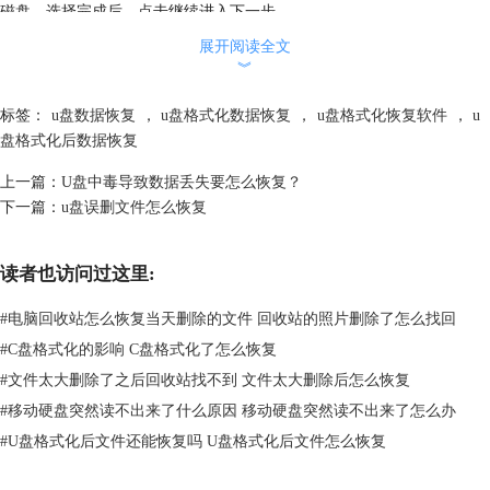
磁盘，选择完成后，点击继续进入下一步。
展开阅读全文
︾
标签：
u盘数据恢复
，
u盘格式化数据恢复
，
u盘格式化恢复软件
，
u
盘格式化后数据恢复
上一篇：
U盘中毒导致数据丢失要怎么恢复？
下一篇：
u盘误删文件怎么恢复
读者也访问过这里:
#
电脑回收站怎么恢复当天删除的文件 回收站的照片删除了怎么找回
#
C盘格式化的影响 C盘格式化了怎么恢复
#
文件太大删除了之后回收站找不到 文件太大删除后怎么恢复
#
移动硬盘突然读不出来了什么原因 移动硬盘突然读不出来了怎么办
#
U盘格式化后文件还能恢复吗 U盘格式化后文件怎么恢复
图片2：选择需要扫描的卷标
步骤三：在出现了一系列的恢复场景里，选择“恢复被格式化的媒体”，点