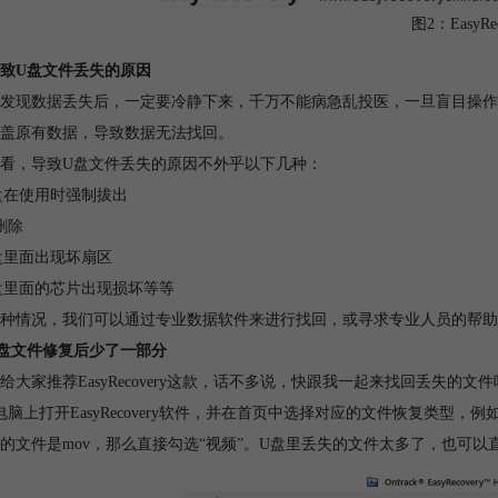
图2：EasyRec
致U盘文件丢失的原因
发现数据丢失后，一定要冷静下来，千万不能病急乱投医，一旦盲目操作
盖原有数据，导致数据无法找回。
看，导致U盘文件丢失的原因不外乎以下几种：
盘在使用时强制拔出
删除
盘里面出现坏扇区
盘里面的芯片出现损坏等等
种情况，我们可以通过专业数据软件来进行找回，或寻求专业人员的帮助
盘文件修复后少了一部分
给大家推荐EasyRecovery这款，话不多说，快跟我一起来找回丢失的文
电脑上打开EasyRecovery软件，并在首页中选择对应的文件恢复类型，例
的文件是mov，那么直接勾选“视频”。U盘里丢失的文件太多了，也可以