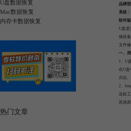
U盘数据恢复
品牌型
Mac数据恢复
系统：
内存卡数据恢复
软件版
U盘是
储设备
文件修
一、用
1、U
在U盘
式化、
2、kings
这款工
其他原
热门文章