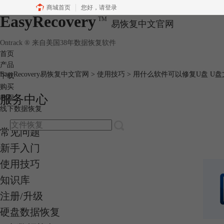
商城首页
您好，
请登录
EasyRecovery
TM
易恢复中文官网
Ontrack ® 来自美国38年数据恢复软件
首页
产品
EasyRecovery易恢复中文官网
>
使用技巧
> 用什么软件可以修复U盘 U
下载
购买
服务中心
教程
线下数据恢复
常见问题
新手入门
使用技巧
知识库
注册/升级
硬盘数据恢复