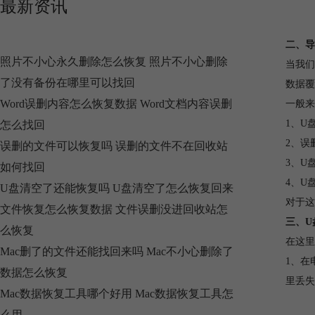
最新资讯
二、导
照片不小心永久删除怎么恢复 照片不小心删除
当我们
了没有备份在哪里可以找回
数据覆
Word误删内容怎么恢复数据 Word文档内容误删
一般来
1、U
怎么找回
2、误
误删的文件可以恢复吗 误删的文件不在回收站
3、U
如何找回
4、U
U盘清空了还能恢复吗 U盘清空了怎么恢复回来
对于这
文件恢复怎么恢复数据 文件误删没进回收站怎
三、U
么恢复
在这里
Mac删了的文件还能找回来吗 Mac不小心删除了
1、在
数据怎么恢复
里丢失
Mac数据恢复工具哪个好用 Mac数据恢复工具怎
么用