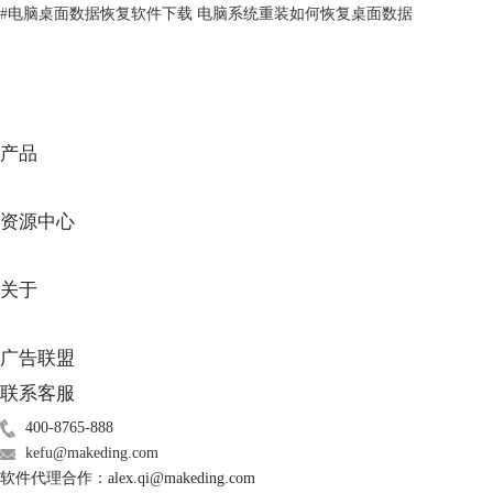
#
电脑桌面数据恢复软件下载 电脑系统重装如何恢复桌面数据
图3.删除工程文件并清空回收站
1.首先下载好数据恢复文件EasyRecovery。接着打开EasyRecovery 个人
版，勾选恢复数据类型为【文件夹】，点击【下一步】，进入接下来的操
产品
作。
资源中心
关于
广告联盟
联系客服
400-8765-888
kefu@makeding.com
软件代理合作：alex.qi@makeding.com
图4. EasyRecovery勾选恢复内容界面