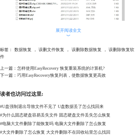
展开阅读全文
︾
图2.爆炸影响范围工程文件部分数据
标签：
数据恢复
，
误删文件恢复
，
误删除数据恢复
，
误删除恢复软
那么，怎样可以恢复这些文件呢？接下来将重点介绍如何简单恢复工程类
件
文件。小编采用图3的爆炸影响范围建模制图这个工程文件作为示范案
上一篇：
怎样使用EasyRecovery 恢复重装系统的计算机?
例。先备份好这部分的数据，然后小编将这个文件夹删除，且从回收站清
下一篇：
巧用EasyRecovery恢复列表，使数据恢复更高效
空。达到一个误删除操作同样的情境。
读者也访问过这里:
#
U盘强制退出导致文件不见了 U盘数据丢了怎么找回来
#
为什么固态硬盘容易丢失文件 固态硬盘文件丢失怎么恢复
#
电脑大文件删除了能恢复吗 电脑大文件删除了怎么恢复
#
大文件删除了怎么恢复 大文件删除不在回收站里怎么找回