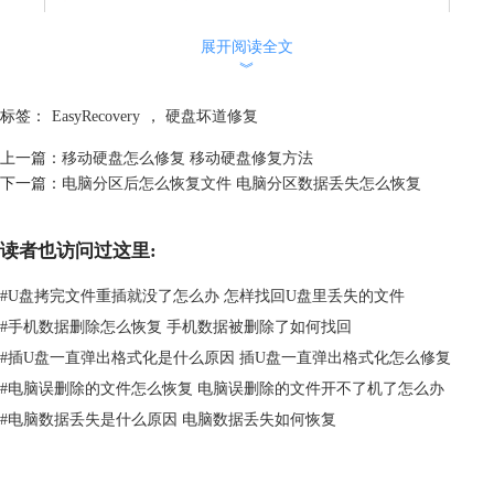
展开阅读全文
图1：输入激活密钥
︾
2、选择恢复内容
标签：
EasyRecovery
，
硬盘坏道修复
返回“选择恢复内容”页面，要想修复硬盘中的数据，勾选软件页面“全
部”下的选项“所有数据”，随后点击“下一个”，进入“从恢复”页面。
上一篇：
移动硬盘怎么修复 移动硬盘修复方法
下一篇：
电脑分区后怎么恢复文件 电脑分区数据丢失怎么恢复
读者也访问过这里:
#
U盘拷完文件重插就没了怎么办 怎样找回U盘里丢失的文件
#
手机数据删除怎么恢复 手机数据被删除了如何找回
#
插U盘一直弹出格式化是什么原因 插U盘一直弹出格式化怎么修复
#
电脑误删除的文件怎么恢复 电脑误删除的文件开不了机了怎么办
#
电脑数据丢失是什么原因 电脑数据丢失如何恢复
图2：选择恢复内容