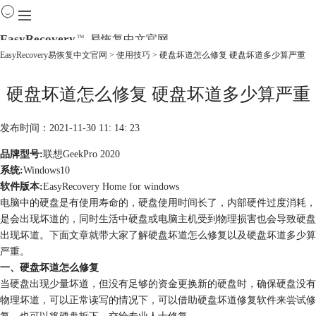
EasyRecovery
易恢复中文官网
TM
EasyRecovery易恢复中文官网
>
使用技巧
> 硬盘坏道怎么修复 硬盘坏道多少算严重
首页
硬盘坏道怎么修复 硬盘坏道多少算严重
产品
下载
购买
发布时间：2021-11-30 11: 14: 23
教程
品牌型号:
联想GeekPro 2020
线下数据恢复
系统:
Windows10
软件版本:
EasyRecovery Home for windows
电脑中的硬盘是有使用寿命的，硬盘使用时间长了，内部硬件过度消耗，
是会出现坏道的，同时生活中硬盘或电脑主机受到物理损害也会导致硬盘
出现坏道。下面文章就带大家了解硬盘坏道怎么修复以及硬盘坏道多少算
严重。
一、硬盘坏道怎么修复
当硬盘出现少量坏道，但没有足够的资金更换新的硬盘时，确保硬盘没有
物理坏道，可以正常读写的情况下，可以借助硬盘坏道修复软件来尝试修
复，也可以将硬盘拆下，交给专业人士修复。