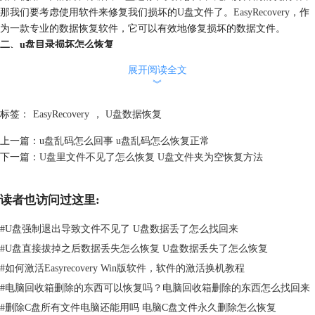
那我们要考虑使用软件来修复我们损坏的U盘文件了。
EasyRecovery
，作
为一款专业的数据恢复软件，它可以有效地修复损坏的数据文件。
二、u盘目录损坏怎么恢复
打开EasyRecovery，首页如下图所示，它的首页有着很多种可以恢复的类
展开阅读全文
型选择，我们选择需要恢复的文件类型点击下一个即可。
︾
标签：
EasyRecovery
，
U盘数据恢复
上一篇：
u盘乱码怎么回事 u盘乱码怎么恢复正常
下一篇：
U盘里文件不见了怎么恢复 U盘文件夹为空恢复方法
读者也访问过这里:
#
U盘强制退出导致文件不见了 U盘数据丢了怎么找回来
#
U盘直接拔掉之后数据丢失怎么恢复 U盘数据丢失了怎么恢复
#
如何激活Easyrecovery Win版软件，软件的激活换机教程
图2： 选择文件类型
#
电脑回收箱删除的东西可以恢复吗？电脑回收箱删除的东西怎么找回来
#
删除C盘所有文件电脑还能用吗 电脑C盘文件永久删除怎么恢复
因为我们这次要修复的是U盘里的损坏的文件，所以这次我们要选择U盘