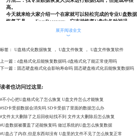
方法二：找专业数据恢复人员来进行数据找回，但是成本很
高。
今天就来给大家介绍一个在家就可以轻松完成的专业U盘数据
恢复工具——EasyRecovery，它支持恢复U盘中各种被误
删、格式化的照片、视频、音频、文件等多种类型。（浏览
展开阅读全文
器搜索“EasyRecovery中文官网”即可下载软件）
︾
1.把需要进行数据恢复的U盘插入至电脑，双击运行打开已经
下载安装好EasyRecovery数据恢复软件，启动主界面后如下
标签：
U盘格式化数据恢复
，
U盘文件恢复
，
U盘文件恢复软件
图所示，选择需要恢复的文件类型——所有数据。
上一篇：
d盘格式化后能恢复数据吗 d盘格式化了能正常使用吗
下一篇：
固态硬盘格式化会影响寿命吗 固态硬盘格式化后能恢复数据吗
读者也访问过这里:
#
不小心把U盘格式化了怎么恢复 U盘文件怎么才能恢复
#
SD卡受损数据会消失吗 SD卡受损了里面的数据怎么办
#
文件太大删除了之后回收站找不到 文件太大删除后怎么恢复
#
U盘数据被覆盖了还能恢复吗 做过系统的U盘怎么恢复数据
#
U盘占了内存,但是东西却没有 U盘里的文件不见了怎么恢复正常