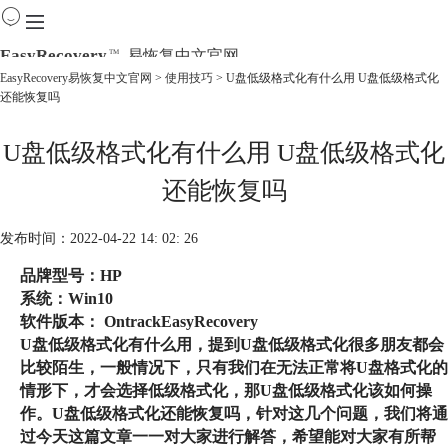
EasyRecovery
易恢复中文官网
TM
EasyRecovery易恢复中文官网
>
使用技巧
> U盘低级格式化有什么用 U盘低级格式化
还能恢复吗
首页
产品
U盘低级格式化有什么用 U盘低级格式化
下载
购买
还能恢复吗
教程
线下数据恢复
发布时间：2022-04-22 14: 02: 26
品牌型号：
HP
系统：
Win10
软件版本：
OntrackEasyRecovery
U盘低级格式化有什么用，提到U盘低级格式化很多朋友都会
比较陌生，一般情况下，只有我们在无法正常将U盘格式化的
情形下，才会选择低级格式化，那U盘低级格式化该如何操
作。U盘低级格式化还能恢复吗，针对这几个问题，我们将通
过今天这篇文章一一对大家进行解答，希望能对大家有所帮