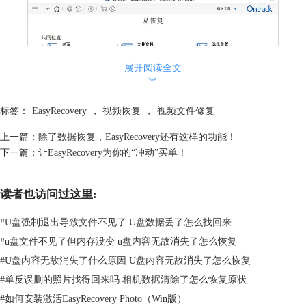
展开阅读全文
︾
标签：
EasyRecovery
，
视频恢复
，
视频文件修复
上一篇：
除了数据恢复，EasyRecovery还有这样的功能！
下一篇：
让EasyRecovery为你的“冲动”买单！
图2：恢复硬盘选择
读者也访问过这里:
第三步：扫描过程
一般来说EasyRecovery这一步不需要什么操作，只需要简单的等待即可，
#
U盘强制退出导致文件不见了 U盘数据丢了怎么找回来
但有的时候你所需要恢复的文件已经在扫描的过程中被捕捉到了，有一个
#
u盘文件不见了但内存没变 u盘内容无故消失了怎么恢复
我多次试验的小技巧，你也可以点击【停止】直接进入到下一步。
#
U盘内容无故消失了什么原因 U盘内容无故消失了怎么恢复
#
单反误删的照片找得回来吗 相机数据清除了怎么恢复原状
#
如何安装激活EasyRecovery Photo（Win版）