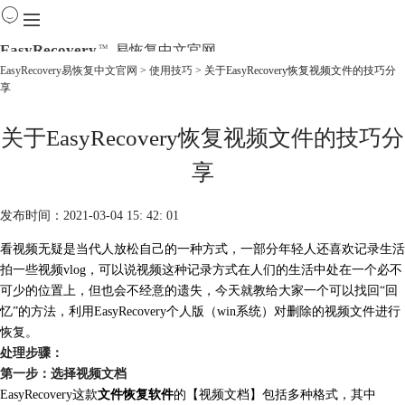
EasyRecovery
易恢复中文官网
TM
EasyRecovery易恢复中文官网
>
使用技巧
> 关于EasyRecovery恢复视频文件的技巧分
享
首页
产品
关于EasyRecovery恢复视频文件的技巧分
下载
购买
享
教程
线下数据恢复
发布时间：2021-03-04 15: 42: 01
看视频无疑是当代人放松自己的一种方式，一部分年轻人还喜欢记录生活
拍一些视频vlog，可以说视频这种记录方式在人们的生活中处在一个必不
可少的位置上，但也会不经意的遗失，今天就教给大家一个可以找回“回
忆”的方法，利用EasyRecovery个人版（win系统）对删除的视频文件进行
恢复。
处理步骤：
第一步：选择视频文档
EasyRecovery这款
文件恢复软件
的【视频文档】包括多种格式，其中