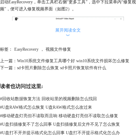
启动EasyRecovery，单击工具栏右侧“更多工具”，选中下拉菜单内“修复视
频”，便可进入修复视频界面（如图2）。
展开阅读全文
︾
标签：
EasyRecovery
，
视频文件修复
上一篇：
Win10系统文件修复工具哪个好 win10系统文件损坏怎么修复
下一篇：
sd卡照片删除怎么恢复 sd卡照片恢复软件有什么
读者也访问过这里:
#
回收站数据恢复方法 回收站里的视频删除怎么找回
图2：修复视频界面
#
U盘RAW格式怎么恢复 U盘RAW格式怎么改过来
EasyRecovery修复视频工具界面非常简单，仅有一个“添加文件”按钮，单
#
移动硬盘灯亮但不读取而且响 移动硬盘灯亮但不读取怎么修复
击该按钮，在弹窗内根据视频保存路径找到视频，然后选中添加（如图
3）。
#
U盘扫描修复不了怎么回事 U盘扫描修复后文件不见了怎么恢复
#
U盘打不开并提示格式化怎么回事 U盘打不开提示格式化怎么办