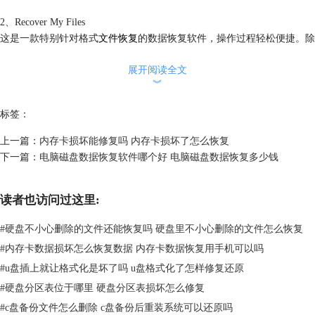
2、Recover My Files
这是一款特别针对格式
文件恢复
的数据恢复软件，操作过程轻松便捷。除
了文件以外，视频
音频
、图像等数据也可以尝试用它进行恢复工作，功能
展开阅读全文
还是比较实用的。
︾
标签：
上一篇：
内存卡损坏能修复吗 内存卡损坏了怎么恢复
下一篇：
电脑磁盘数据恢复软件哪个好 电脑磁盘数据恢复多少钱
读者也访问过这里:
#
硬盘不小心删除的文件还能恢复吗 硬盘里不小心删除的文件怎么恢复
#
内存卡数据损坏怎么恢复数据 内存卡数据恢复用手机可以吗
#
u盘插上就让格式化是坏了吗 u盘格式化了怎样修复还原
图片2：Recover My Files启动界面
#
硬盘分区表位于哪里 硬盘分区表损坏怎么修复
3、EasyRecovery
#
c盘备份文件怎么删除 c盘备份后重装系统可以还原吗
EasyRecovery是一款知名的数据恢复软件，支持电脑、相机、移动硬盘、