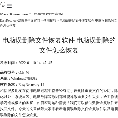
EasyRecovery
易恢复中文官网
TM
EasyRecovery易恢复中文官网
>
使用技巧
> 电脑误删除文件恢复软件 电脑误删除的文
件怎么恢复
首页
产品
电脑误删除文件恢复软件 电脑误删除的
下载
购买
文件怎么恢复
教程
线下数据恢复
发布时间：2022-01-10 14: 47: 45
品牌型号：
O.E.M
系统：
Windows7旗舰版
软件版本：
EasyRecovery 14
相信很多朋友在使用电脑过程中都曾经有过手误删除重要文件的经历，除
此以外，系统重装、电脑故障等原因都可能导致重要文件丢失，给工作或
学习造成极大的困扰。如何应对这种情况？我们可以借助数据恢复软件来
找回文件。今天的文章就带大家来看看电脑误删除文件恢复软件以及电脑
误删除的文件怎么恢复。