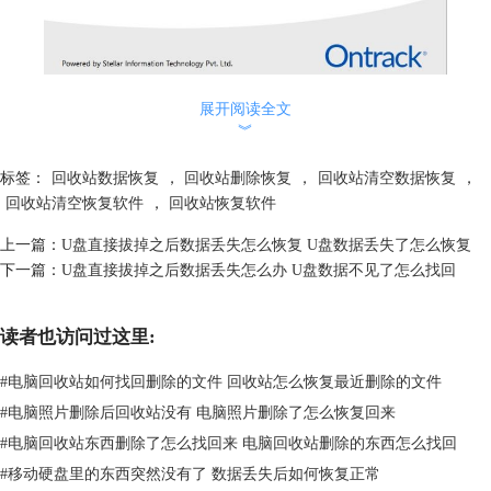
图1：EasyRecovery
展开阅读全文
︾
二、电脑回收站怎么恢复删除照片
在回收站中删除的照片，需要使用数据恢复软件才能够恢复。下面使用
标签：
回收站数据恢复
，
回收站删除恢复
，
回收站清空数据恢复
，
EasyRecovery给大家演示怎么恢复回收站删除的照片。
回收站清空恢复软件
，
回收站恢复软件
1.启动EasyRecovery，在“选择恢复内容”窗口，选中“照片”，点击“下一
上一篇：
U盘直接拔掉之后数据丢失怎么恢复 U盘数据丢失了怎么恢复
步”按钮。
下一篇：
U盘直接拔掉之后数据丢失怎么办 U盘数据不见了怎么找回
读者也访问过这里:
#
电脑回收站如何找回删除的文件 回收站怎么恢复最近删除的文件
#
电脑照片删除后回收站没有 电脑照片删除了怎么恢复回来
#
电脑回收站东西删除了怎么找回来 电脑回收站删除的东西怎么找回
#
移动硬盘里的东西突然没有了 数据丢失后如何恢复正常