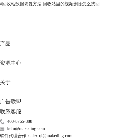
#
回收站数据恢复方法 回收站里的视频删除怎么找回
图2：选择“照片”选项
2.在“从恢复”窗口，点击“选择位置”，在弹出的“选择位置”窗口，选择回
收站存储路径，点击“选择”按钮，返回上一级操作窗口，点击“扫描”按
产品
钮。
资源中心
关于
广告联盟
联系客服
400-8765-888
kefu@makeding.com
软件代理合作：alex.qi@makeding.com