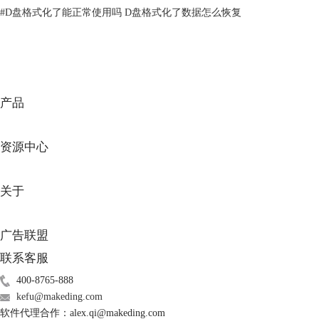
#
D盘格式化了能正常使用吗 D盘格式化了数据怎么恢复
产品
图3：查找文件
资源中心
如果在备份中心中没有找到想要的文件，那么可以通过数据恢复软件
EasyRecovery
来进行恢复，具体恢复方法请参照下文。
二、wps表格数据丢失怎么恢复
关于
如果因为误删等原因丢失的表格曾经在电脑中保存过，那么可以使用
EasyRecovery进行找回。但是如果该表格没有在电脑中保存过，那么是不
广告联盟
可以用EasyRecovery进行恢复的。那么对于保存过后丢失的表格，我们应
该如何找回呢？
联系客服
双击EasyRecovery快捷方式图标，启动软件。
400-8765-888
kefu@makeding.com
软件代理合作：alex.qi@makeding.com