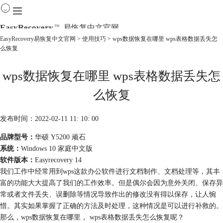
EasyRecovery
易恢复中文官网
TM
EasyRecovery易恢复中文官网
>
使用技巧
> wps数据恢复在哪里 wps表格数据丢失怎
么恢复
首页
产品
wps数据恢复在哪里 wps表格数据丢失怎
下载
购买
么恢复
教程
线下数据恢复
发布时间：2022-02-11 11: 10: 00
品牌型号：
华硕 Y5200 顽石
系统：
Windows 10 家庭中文版
软件版本：
Easyrecovery 14
我们工作中经常用到wps这款办公软件进行文档制作、文档处理等，其丰
富的功能大大提高了我们的工作效率。但是偶尔会因为意外关闭、保存异
常或者文件丢失、误删除等情况导致作出的修改没有得以保存，让人惋
惜。其实如果掌握了正确的方法及时处理，这种情况是可以进行补救的。
那么，wps数据恢复在哪里， wps表格数据丢失怎么恢复呢？