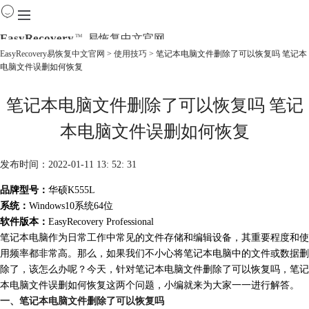
EasyRecovery
易恢复中文官网
TM
EasyRecovery易恢复中文官网
>
使用技巧
> 笔记本电脑文件删除了可以恢复吗 笔记本
电脑文件误删如何恢复
首页
产品
笔记本电脑文件删除了可以恢复吗 笔记
下载
购买
本电脑文件误删如何恢复
教程
线下数据恢复
发布时间：2022-01-11 13: 52: 31
品牌型号：
华硕K555L
系统：
Windows10系统64位
软件版本：
EasyRecovery Professional
笔记本电脑作为日常工作中常见的文件存储和编辑设备，其重要程度和使
用频率都非常高。那么，如果我们不小心将笔记本电脑中的文件或数据删
除了，该怎么办呢？今天，针对笔记本电脑文件删除了可以恢复吗，笔记
本电脑文件误删如何恢复这两个问题，小编就来为大家一一进行解答。
一、笔记本电脑文件删除了可以恢复吗