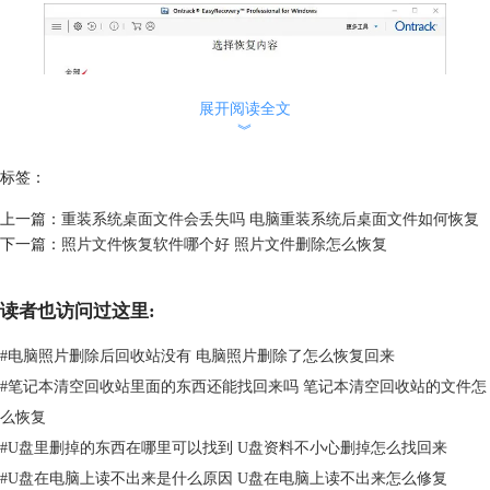
展开阅读全文
︾
标签：
上一篇：
重装系统桌面文件会丢失吗 电脑重装系统后桌面文件如何恢复
下一篇：
照片文件恢复软件哪个好 照片文件删除怎么恢复
图1：选择恢复内容
读者也访问过这里:
#
电脑照片删除后回收站没有 电脑照片删除了怎么恢复回来
2.选择恢复文件位置
#
笔记本清空回收站里面的东西还能找回来吗 笔记本清空回收站的文件怎
进入“从恢复”的设置界面，在“共同位置”一栏中，勾选“选择位置”命令，
在弹出的文件选项框中定位需要恢复文件的位置。
么恢复
#
U盘里删掉的东西在哪里可以找到 U盘资料不小心删掉怎么找回来
#
U盘在电脑上读不出来是什么原因 U盘在电脑上读不出来怎么修复