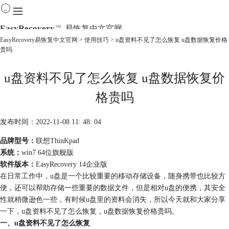
EasyRecovery
易恢复中文官网
TM
EasyRecovery易恢复中文官网
>
使用技巧
> u盘资料不见了怎么恢复 u盘数据恢复价格
贵吗
首页
产品
u盘资料不见了怎么恢复 u盘数据恢复价
下载
购买
格贵吗
教程
线下数据恢复
发布时间：2022-11-08 11: 48: 04
品牌型号：
联想ThinKpad
系统：
win7 64位旗舰版
软件版本：
EasyRecovery 14企业版
在日常工作中，u盘是一个比较重要的移动存储设备，随身携带也比较方
便，还可以帮助存储一些重要的数据文件，但是相对u盘的便携，其安全
性就稍微逊色一些，有时候u盘里的资料会消失，所以今天就和大家分享
一下，u盘资料不见了怎么恢复，u盘数据恢复价格贵吗。
一、u盘资料不见了怎么恢复