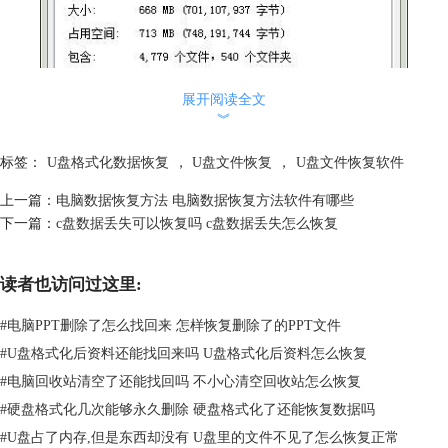
展开阅读全文
︾
标签：
U盘格式化数据恢复
，
U盘文件恢复
，
U盘文件恢复软件
上一篇：
电脑数据恢复方法 电脑数据恢复方法软件有哪些
下一篇：
c盘数据丢失可以恢复吗 c盘数据丢失怎么恢复
读者也访问过这里:
图1：恢复隐藏文件
#
电脑PPT删除了怎么找回来 怎样恢复删除了的PPT文件
3.u盘中的资料文件被误删除
#
U盘格式化后资料还能找回来吗 U盘格式化后资料怎么恢复
有时候u盘中的资料文件会因为一些误操作而导致删除，在误删除资料文
件后可以通过快捷键Ctrl+Z进行找回，如果找不回可以去回收站找到资料
#
电脑回收站清空了还能找回吗 不小心清空回收站怎么恢复
文件对其进行还原。
#
硬盘格式化几次能够永久删除 硬盘格式化了还能恢复数据吗
如果还是没有找到，就需要使用数据恢复软件进行恢复了，像
#
U盘占了内存,但是东西却没有 U盘里的文件不见了怎么恢复正常