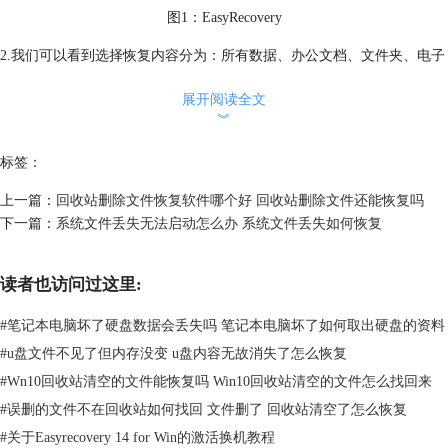
图1：EasyRecovery
2.我们可以看到选择恢复内容分为：所有数据、办公文档、文件夹、电子
邮件、照片、音频、视频等，大家可以根据界面提示选择想要恢复的文件
展开阅读全文
类型，然后点击“下一步”
︾
标签：
上一篇：
回收站删除文件恢复软件哪个好 回收站删除文件还能恢复吗
下一篇：
系统文件丢失无法启动怎么办 系统文件丢失如何恢复
读者也访问过这里:
#
笔记本电脑坏了硬盘数据会丢失吗 笔记本电脑坏了如何取出硬盘的资料
#
u盘文件不见了但内存没变 u盘内容无故消失了怎么恢复
#
Wn10回收站清空的文件能恢复吗 Win10回收站清空的文件怎么找回来
图2：选择文件类型
#
误删的文件不在回收站如何找回 文件删了 回收站清空了怎么恢复
3.接下来，我们就要选择恢复的位置，也就是文件原来的存储位置——U
#
关于Easyrecovery 14 for Win的激活换机教程