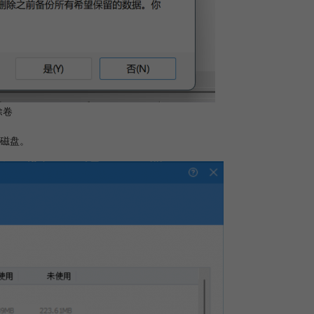
除卷
磁盘。