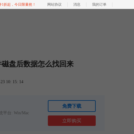
软件1折起，今日限量抢！
网站协议
消息
我的订单
并磁盘后数据怎么找回来
 10: 15: 14
免费下载
平台: Win/Mac
立即购买