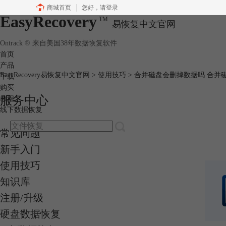
商城首页
您好，
请登录
EasyRecovery
TM
易恢复中文官网
Ontrack ® 来自美国38年数据恢复软件
首页
产品
EasyRecovery易恢复中文官网
>
使用技巧
> 合并磁盘会删掉数据吗 合并
下载
购买
服务中心
教程
线下数据恢复
常见问题
新手入门
使用技巧
知识库
注册/升级
硬盘数据恢复