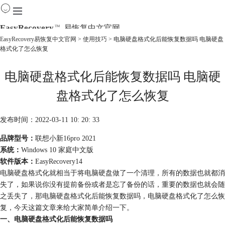
EasyRecovery
易恢复中文官网
TM
EasyRecovery易恢复中文官网
>
使用技巧
> 电脑硬盘格式化后能恢复数据吗 电脑硬盘
格式化了怎么恢复
首页
产品
电脑硬盘格式化后能恢复数据吗 电脑硬
下载
购买
盘格式化了怎么恢复
教程
线下数据恢复
发布时间：2022-03-11 10: 20: 33
品牌型号：
联想小新16pro 2021
系统：
Windows 10 家庭中文版
软件版本：
EasyRecovery14
电脑硬盘格式化就相当于将电脑硬盘做了一个清理，所有的数据也就都消
失了，如果说你没有提前备份或者是忘了备份的话，重要的数据也就会随
之丢失了，那电脑硬盘格式化后能恢复数据吗，电脑硬盘格式化了怎么恢
复，今天这篇文章来给大家简单介绍一下。
一、电脑硬盘格式化后能恢复数据吗