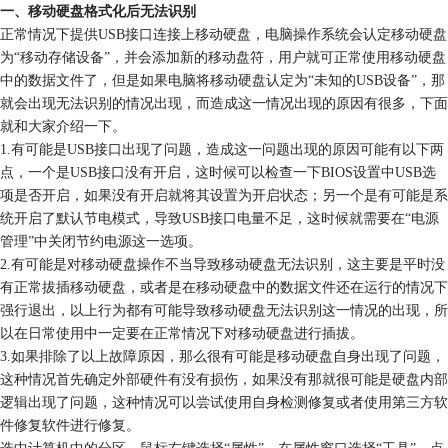
一、移动硬盘格式化后无法识别
正常情况下提供USB接口连接上移动硬盘，电脑操作系统会认定移动硬盘
为“移动存储设备”，并会添加新的移动盘符，用户就可正常使用移动硬盘
中的数据文件了，但是如果电脑将移动硬盘认定为“未知的USB设备”，那
就会出现无法识别的情况出现，而造成这一情况出现的原因有很多，下面
就和大家介绍一下。
1.有可能是USB接口出现了问题，造成这一问题出现的原因可能有以下两
点，一个是USB接口没有开启，这时候可以检查一下BIOS设置中USB选
项是否开启，如果没有开启就将其设置为开启状态；另一个是有可能是系
统开启了默认节电模式，导致USB接口电量不足，这时候就需要在“电源
管理”中关闭节约电源这一选项。
2.有可能是对移动硬盘操作不当导致移动硬盘无法识别，这主要是平时没
有正常拔插移动硬盘，或者是在移动硬盘中的数据文件还在运行的情况下
强行退出，以上行为都有可能导致移动硬盘无法识别这一情况的出现，所
以在日常使用中一定要在正常情况下对移动硬盘进行插拔。
3.如果排除了以上故障原因，那么很有可能是移动硬盘自身出现了问题，
这种情况首先确定外部硬件有没有损伤，如果没有那就很可能是硬盘内部
逻辑出现了问题，这种情况可以尝试使用自身检测修复或者使用第三方软
件修复软件进行修复。
选中计算机中的分区，鼠标右键选择“属性”，在属性窗口选择“工具”，点