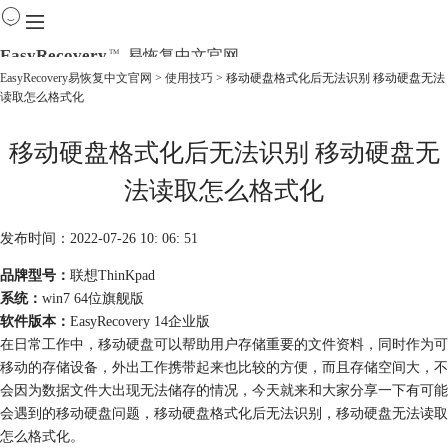
EasyRecovery
易恢复中文官网
TM
EasyRecovery易恢复中文官网
>
使用技巧
> 移动硬盘格式化后无法识别 移动硬盘无法
读取怎么格式化
首页
产品
移动硬盘格式化后无法识别 移动硬盘无
下载
购买
法读取怎么格式化
教程
线下数据恢复
发布时间：2022-07-26 10: 06: 51
品牌型号：
联想ThinKpad
系统：
win7 64位旗舰版
软件版本：
EasyRecovery 14企业版
在日常工作中，移动硬盘可以帮助用户存储重要的文件资料，同时作为可
移动的存储设备，外出工作携带起来也比较的方便，而且存储空间大，不
会因为数据文件大出现无法储存的情况，今天就来和大家分享一下有可能
会遇到的移动硬盘问题，移动硬盘格式化后无法识别，移动硬盘无法读取
怎么格式化。