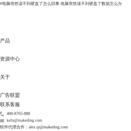
#
电脑突然读不到硬盘了怎么回事 电脑突然读不到硬盘了数据怎么办
产品
图三：查看磁盘状态
资源中心
第三步：点击“SMART状态”选项，SMART是
监控硬盘
的监测分析和报
告，在这里可以查看硬盘的各项属性和状况，SMART状态已通过就表示
硬盘处于健康状态。
关于
广告联盟
联系客服
400-8765-888
kefu@makeding.com
软件代理合作：alex.qi@makeding.com