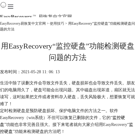
EasyRecovery
易恢复中文官网
TM
EasyRecovery易恢复中文官网
>
使用技巧
> 用EasyRecovery“监控硬盘”功能检测硬盘问
题的方法
首页
产品
用EasyRecovery“监控硬盘”功能检测硬盘
下载
购买
问题的方法
教程
线下数据恢复
发布时间：2021-05-28 11: 06: 13
生活中除了误删文件会导致文件丢失，硬盘损坏也会导致文件丢失。朋友
们的电脑用久了，硬盘可能会出现问题。其中磁盘出现坏道，扇区就无法
读写，这时如果把文件或者资料存入硬盘，丢失风险极大，想要恢复可就
难了！
定时检测硬盘是预防硬盘损坏、保护电脑文件的方法之一。软件
EasyRecovery（win系统）不但可以恢复已删除的文件，它的“
监控硬
盘
”功能也非常完善且强大。接下来笔者就向大家介绍用
EasyRecovery
“
监
控硬盘
”功能来检测硬盘的方法吧！