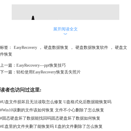
展开阅读全文
︾
标签：
EasyRecovery
，
硬盘数据恢复
，
硬盘数据恢复软件
，
硬盘文
件恢复
上一篇：
EasyRecovery---ppt恢复技巧
下一篇：
轻松使用EasyRecovery恢复丢失照片
图二：初始化 进行页面跳转
第二步：查看磁盘状态，初始化后，可以直接查看磁盘状态，包括磁盘温
读者也访问过这里:
度、性能。EasyRecovery会判定磁盘是否健康，磁盘性能、健康显示
100%，则表示磁盘健康，可以正常使用。
#
U盘文件损坏且无法读取怎么修复 U盘格式化后数据能恢复吗
#
Win10误删的文件该如何恢复 文件不小心删除了怎么恢复
#
固态硬盘坏了数据能找回吗固态硬盘坏了数据如何恢复
#
E盘里的文件夹删了能恢复吗 E盘的文件删除了怎么恢复