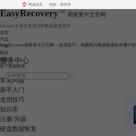
商城首页
您好，
请登录
EasyRecovery
TM
易恢复中文官网
Ontrack ® 来自美国38年数据恢复软件
首页
产品
EasyRecovery易恢复中文官网
>
使用技巧
> 电脑照片数据恢复软件哪个
下载
购买
服务中心
教程
线下数据恢复
常见问题
新手入门
使用技巧
知识库
注册/升级
硬盘数据恢复