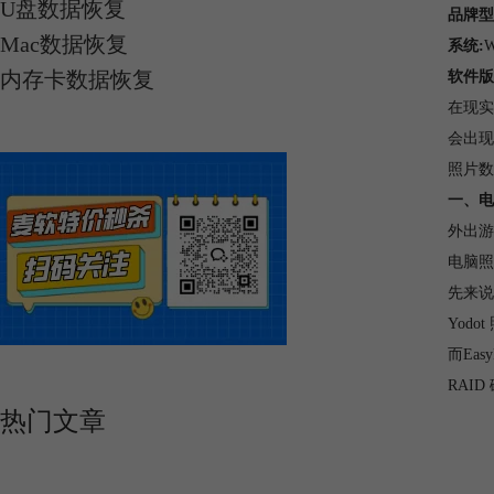
U盘数据恢复
品牌型
Mac数据恢复
系统:
内存卡数据恢复
软件版
在现实
会出现
照片数
一、电
外出游
电脑照片
先来说
Yod
而Ea
RAI
热门文章