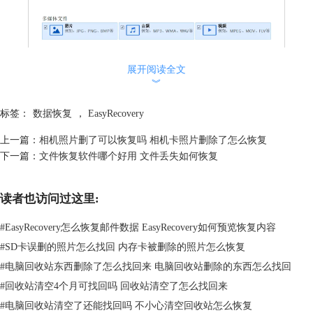
展开阅读全文
图1：勾选“所有数据”
︾
2、选择“system32”文件夹并扫描文件
标签：
数据恢复
，
EasyRecovery
通常情况下，回收站路径在电脑系统盘（C盘）中Windows文件夹内的
System32文件夹中。
上一篇：
相机照片删了可以恢复吗 相机卡照片删除了怎么恢复
如图2红框中所示，进入从恢复页面后，勾选页面右侧的恢复位置，开始
下一篇：
文件恢复软件哪个好用 文件丢失如何恢复
选择需要恢复的文件数据所在位置。
读者也访问过这里:
#
EasyRecovery怎么恢复邮件数据 EasyRecovery如何预览恢复内容
#
SD卡误删的照片怎么找回 内存卡被删除的照片怎么恢复
#
电脑回收站东西删除了怎么找回来 电脑回收站删除的东西怎么找回
#
回收站清空4个月可找回吗 回收站清空了怎么找回来
#
电脑回收站清空了还能找回吗 不小心清空回收站怎么恢复