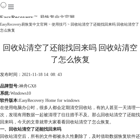
EasyRecovery
易恢复中文官网
TM
EasyRecovery易恢复中文官网
>
使用技巧
> 回收站清空了还能找回来吗 回收站清空了
怎么恢复
首页
产品
回收站清空了还能找回来吗 回收站清空
下载
购买
了怎么恢复
教程
线下数据恢复
发布时间：2021-11-18 14: 08: 43
品牌型号:
神舟GX8
系统:
Windows10
软件版本:
EasyRecovery Home for windows
在使用电脑办公时，很多人都会定期清空回收站，有的人甚至一天清理一
次，发现有用数据一起被清理了往往措手不及。那么回收站清空了还能找
回来吗，今天的文章就带大家看看回收站清空了怎么恢复。
一、回收站清空了还能找回来吗
回收站清空后，所有的文件都被永久性删除了，及时借助数据恢复软件还