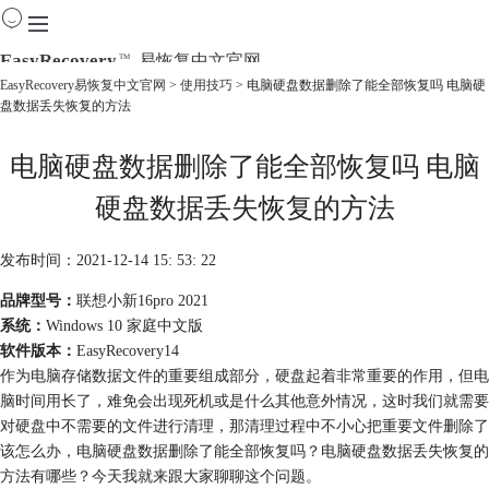
EasyRecovery
易恢复中文官网
TM
EasyRecovery易恢复中文官网
>
使用技巧
> 电脑硬盘数据删除了能全部恢复吗 电脑硬
盘数据丢失恢复的方法
首页
产品
电脑硬盘数据删除了能全部恢复吗 电脑
下载
购买
硬盘数据丢失恢复的方法
教程
线下数据恢复
发布时间：2021-12-14 15: 53: 22
品牌型号：
联想小新16pro 2021
系统：
Windows 10 家庭中文版
软件版本：
EasyRecovery14
作为电脑存储数据文件的重要组成部分，硬盘起着非常重要的作用，但电
脑时间用长了，难免会出现死机或是什么其他意外情况，这时我们就需要
对硬盘中不需要的文件进行清理，那清理过程中不小心把重要文件删除了
该怎么办，电脑硬盘数据删除了能全部恢复吗？电脑硬盘数据丢失恢复的
方法有哪些？今天我就来跟大家聊聊这个问题。