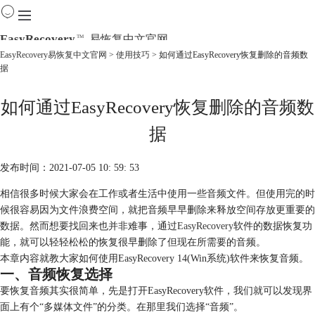
EasyRecovery
易恢复中文官网
TM
EasyRecovery易恢复中文官网
>
使用技巧
> 如何通过EasyRecovery恢复删除的音频数
据
首页
产品
如何通过EasyRecovery恢复删除的音频数
下载
购买
据
教程
线下数据恢复
发布时间：2021-07-05 10: 59: 53
相信很多时候大家会在工作或者生活中使用一些音频文件。但使用完的时
候很容易因为文件浪费空间，就把音频早早删除来释放空间存放更重要的
数据。然而想要找回来也并非难事，通过
EasyRecovery
软件的数据恢复功
能，就可以轻轻松松的恢复很早删除了但现在所需要的音频。
本章内容就教大家如何使用EasyRecovery
14(Win系统)软件来恢复音频。
一、音频恢复选择
要恢复音频其实很简单，先是打开EasyRecovery软件，我们就可以发现界
面上有个“多媒体文件”的分类。在那里我们选择“音频”。