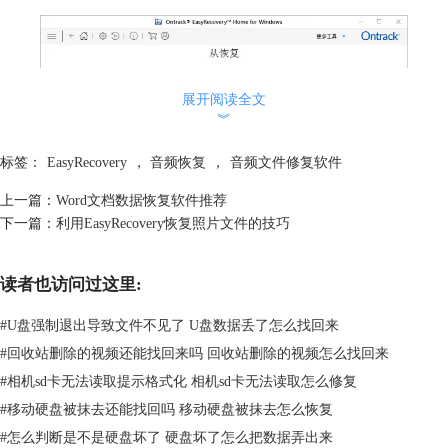
展开阅读全文
︾
标签：
EasyRecovery
，
音频恢复
，
音频文件修复软件
上一篇：
Word文档数据恢复软件推荐
下一篇：
利用EasyRecovery恢复照片文件的技巧
读者也访问过这里:
图 2：恢复位置选择
选择好以后就可以点击“扫描”进行选择位置的扫描搜索。
#
U盘强制退出导致文件不见了 U盘数据丢了怎么找回来
#
回收站删除的视频还能找回来吗 回收站删除的视频怎么找回来
#
相机sd卡无法读取提示格式化 相机sd卡无法读取怎么修复
#
移动硬盘被抹去还能找回吗 移动硬盘被抹去怎么恢复
#
怎么判断是不是硬盘坏了 硬盘坏了怎么把数据弄出来