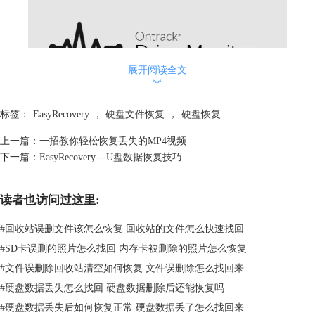
展开阅读全文
︾
标签：
EasyRecovery
，
硬盘文件恢复
，
硬盘恢复
上一篇：
一招教你轻松恢复丢失的MP4视频
下一篇：
EasyRecovery---U盘数据恢复技巧
图2：硬盘监控功能启动界面
启动界面初始化完成（需等待几秒钟）之后，可以进入硬盘监控系统主界
读者也访问过这里:
面（如图3所示），可以看到有磁盘状态、SMART状态、磁盘分区、扫描
磁盘和克隆磁盘五个功能。
#
回收站误删文件该怎么恢复 回收站的文件怎么快速找回
首先是磁盘状态功能，在该功能中可以查看磁盘的温度、性能百分比以及
#
SD卡误删的照片怎么找回 内存卡被删除的照片怎么恢复
健康百分比数据，帮助用户实时了解电脑磁盘状态（如图3所示）。
#
文件误删除回收站清空如何恢复 文件误删除怎么找回来
#
硬盘数据丢失怎么找回 硬盘数据删除后还能恢复吗
#
硬盘数据丢失后如何恢复正常 硬盘数据丢了怎么找回来