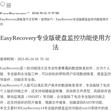
EasyRecovery
易恢复中文官网
TM
EasyRecovery易恢复中文官网
>
使用技巧
> EasyRecovery专业版硬盘监控功能使用方
法
首页
产品
EasyRecovery专业版硬盘监控功能使用方
下载
购买
法
教程
线下数据恢复
发布时间：2021-05-24 10: 55: 02
EasyRecovery是一款功能强大且专业性
非常高
的数据恢复软件，分为个人
版、专业版和企业版三种，可以轻松的帮助用户实现数据恢复、硬盘监控
等操作，功能非常全面。
EasyRecovery个人版可以满足用户基本的数据恢复需求，专业版除了包含
个人版的功能之外，还支持创建磁盘映像、添加新文件类型、高级保存选
项、驱动监视器（SMART）等功能，企业版除了包含专业版的功能之
外，还支持损坏的照片修复、视频文件修复、创建虚拟RAID等功能。
本文主要针对EasyRecovery14专业版的硬盘监控功能在win10系统中的使