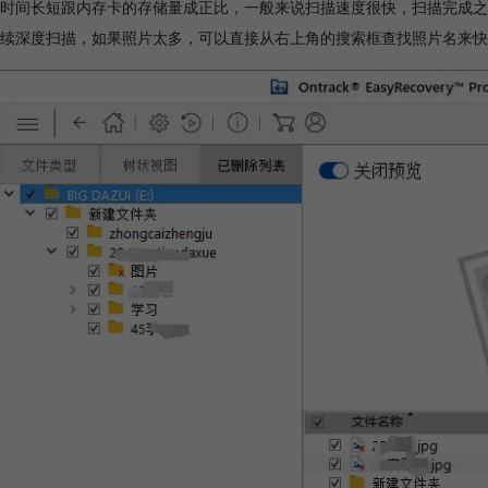
时间长短跟内存卡的存储量成正比，一般来说扫描速度很快，扫描完成之
续深度扫描，如果照片太多，可以直接从右上角的搜索框查找照片名来快