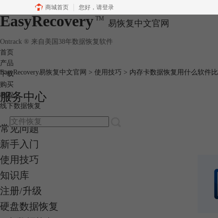
商城首页
您好，
请登录
EasyRecovery
TM
易恢复中文官网
Ontrack ® 来自美国38年数据恢复软件
首页
产品
EasyRecovery易恢复中文官网
>
使用技巧
> 内存卡数据恢复用什么软件
下载
购买
服务中心
教程
线下数据恢复
常见问题
新手入门
使用技巧
知识库
注册/升级
硬盘数据恢复