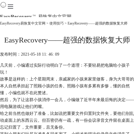
EasyRecovery
易恢复中文官网
TM
EasyRecovery易恢复中文官网
>
使用技巧
> EasyRecovery——超强的数据恢复大师
首页
EasyRecovery——超强的数据恢复大师
产品
下载
购买
发布时间：2021-05-18 11: 46: 09
教程
几天前，小编通过实际行动明白了一个道理：不要轻易把电脑给小孩子
线下数据恢复
玩！
故事是这样的：上个星期周末，亲戚家的小孩来家里做客，身为大哥哥的
本人自然承担起了照顾小孩的任务。照顾小孩有多累有多惨，懂的自然
懂，小编也就不在此赘述。
然后，为了让这群小孩消停一会儿，小编做了近半年来最后悔的决定——
用电脑游戏让他们闭嘴。
给之前当然也做好了准备，比如说把重要文件归置到文件夹，要他们别乱
动桌面上的东西云云。但百密仍有一疏，有一份会议录音文件留在桌面上
忘记归置了，文件重要，且无备份。
等到小朋友们玩尽兴准备各回各家了，小编才发现这份录音文件消失了，