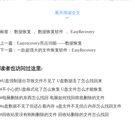
件。
经过小编的亲身实践，这款软件确实有着救命的功效，操作也简单。进入
展开阅读全文
︾
软件后在图1界面中选择要恢复数据的类型（这样可以帮助软件更精确地
搜寻查找丢失数据）。由于小编要恢复的是录音文件，因此选择音频。
标签：
数据恢复
，
数据恢复软件
，
EasyRecovery
上一篇：
Easyrecovery亮点功能——数据恢复
下一篇：
一款超强大的文件恢复软件：EasyRecovery
读者也访问过这里:
#
U盘强制退出导致文件不见了 U盘数据丢了怎么找回来
#
不小心把U盘格式化了怎么恢复 U盘文件怎么才能恢复
#
电脑删除的东西怎么找回 电脑如何找回彻底删除的文件
#
u盘数据不见了但还占着内存 u盘文件不见但占内存怎么找回文件
#
回收站里没有刚刚删除的文件 回收站删除的文件怎么找回
图1：选择恢复内容
然后选择恢复文件的位置（即被删除前该文件的存放位置）。由于小编的
文件之前存放在桌面，因此直接选择桌面即可。选择好后单击扫描，即可