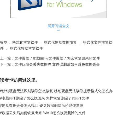
展开阅读全文
︾
图1：EasyRecovery
标签：
格式化恢复软件
，
格式化硬盘数据恢复
，
格式化文件恢复软
二、不小心格式化了怎么恢复数据
件
，
格式化数据恢复软件
上文给大家讲解了存储设备格式化后，数据文件并没有真正的消失，是可
上一篇：
文件覆盖了能找回吗 文件覆盖了怎么恢复原来的文件
以通过数据恢复软件进行恢复的。下面使用EasyRecovery给大家演示恢复
下一篇：
文件压缩会丢失数据吗 文件误删后如何避免数据丢失
方法。
1.打开EasyRecovery软件，在主界面直接勾选“全部”下的“所有数据”选
项，表示要恢复存储设备内的所有数据类型，包括文件夹以及各种办公文
读者也访问过这里:
件。
#
移动硬盘无法识别读取怎么修复 移动硬盘无法读取提示格式化怎么办
#
电脑PPT删除了怎么找回来 怎样恢复删除了的PPT文件
#
硬盘数据丢失怎么找回 硬盘数据删除后还能恢复吗
#
数据丢失后如何恢复出来 Win10怎么恢复删除的文件