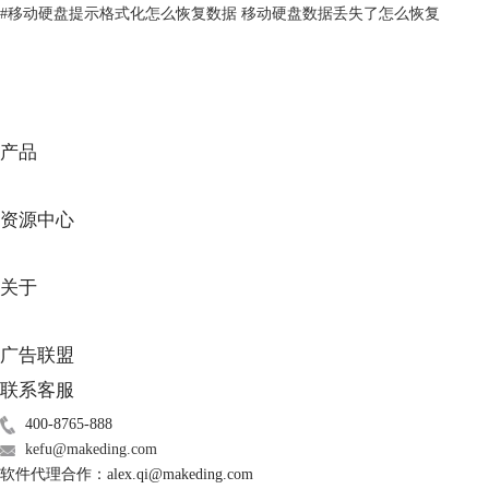
#
移动硬盘提示格式化怎么恢复数据 移动硬盘数据丢失了怎么恢复
产品
图2：选择恢复“所有数据”
资源中心
2.在“从恢复”窗口，勾选“已连接硬盘”下的存储设备名称，点击“扫描”按
钮，对存储设备中所有可以恢复的数据文件进行全面扫描。
关于
广告联盟
联系客服
400-8765-888
kefu@makeding.com
软件代理合作：alex.qi@makeding.com