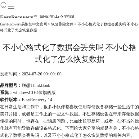
EasyRecovery
易恢复中文官网
TM
EasyRecovery易恢复中文官网
>
恢复删除文件
> 不小心格式化了数据会丢失吗 不小心
格式化了怎么恢复数据
首页
产品
不小心格式化了数据会丢失吗 不小心格
下载
购买
式化了怎么恢复数据
教程
线下数据恢复
发布时间：2024-07-26 09: 00: 00
品牌型号：
联想ThinkBook
系统：
windows10 64位旗舰版
软件版本：
EasyRecovery 14
在日常生活和工作中，很多小伙伴都喜欢使用存储设备存储一些生活中的
美好片段，或者是工作上的一些文件数据。不过存储设备在带来存储数据
便捷的同时，也存在一些隐患问题，比如比较容易坏，或者一些不当的操
作就有可能导致存储设备
格式化
。下面给大家分享的就是有关，不小心格
式化了数据会丢失吗，以及不小心格式化了怎么恢复数据的相关内容。