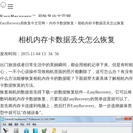
EasyRecovery
易恢复中文官网
TM
EasyRecovery易恢复中文官网
>
内存卡数据恢复
> 相机内存卡数据丢失怎么恢复
首页
相机内存卡数据丢失怎么恢复
产品
下载
购买
发布时间：2015-11-04 13: 34: 56
教程
出门旅游或者日常生活中的美丽瞬间，都会用相机记录下来。但是有时粗
线下数据恢复
心，一不小心误操作导致相机里面的照片都删除了，这可怎么办？有没有
什么方法能够恢复相机内存卡的数据呢？下面就带大家具体了解相机
内存
卡数据恢复
的方法。
恢复相机的数据首先得下载一款数据恢复软件—EasyRecovery。它可以将
数码相机内存卡数据恢复，只要完成EasyRecovery的简单设置就可以了。
首先将内存卡连接到电脑上，然后打开
EasyRecovery
。第一步选择媒体类
型中就可以“存储设备”。