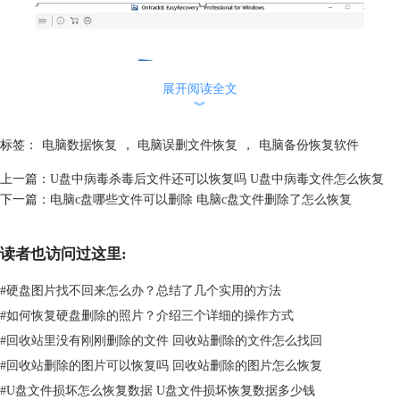
展开阅读全文
︾
标签：
电脑数据恢复
，
电脑误删文件恢复
，
电脑备份恢复软件
上一篇：
U盘中病毒杀毒后文件还可以恢复吗 U盘中病毒文件怎么恢复
下一篇：
电脑c盘哪些文件可以删除 电脑c盘文件删除了怎么恢复
图片1：监控硬盘
读者也访问过这里:
1、磁盘状态
在磁盘状态区我们可以看到电脑的当前温度和性能，以及健康状态等信
#
硬盘图片找不回来怎么办？总结了几个实用的方法
息。如果检测到电脑磁盘状态不佳，就可以用到第五项功能克隆磁盘给电
#
如何恢复硬盘删除的照片？介绍三个详细的操作方式
脑的数据做个备份，以防磁盘崩溃导致数据丢失。
#
回收站里没有刚刚删除的文件 回收站删除的文件怎么找回
#
回收站删除的图片可以恢复吗 回收站删除的图片怎么恢复
#
U盘文件损坏怎么恢复数据 U盘文件损坏恢复数据多少钱