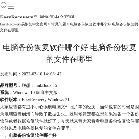
EasyRecovery
易恢复中文官网
TM
EasyRecovery易恢复中文官网
>
常见问题
> 电脑备份恢复软件哪个好 电脑备份恢复的
文件在哪里
首页
产品
电脑备份恢复软件哪个好 电脑备份恢复
下载
购买
的文件在哪里
教程
线下数据恢复
发布时间：2022-03-10 14: 03: 42
品牌型号
：联想 ThinkBook 15
系统：
Windows 10 家庭中文版
软件版本：
EasyRecovery Windows 21
大家应该都有过不小心误删电脑文件照片等的经历，当然也有的时候是因
为电脑磁盘崩溃而导致了数据丢失。这时候肯定都在想如果准备一个备份
软件或者数据恢复软件就好了，今天就来带大家看看电脑备份恢复软件哪
个好以及电脑备份恢复的文件在哪里。
一、电脑备份恢复软件哪个好