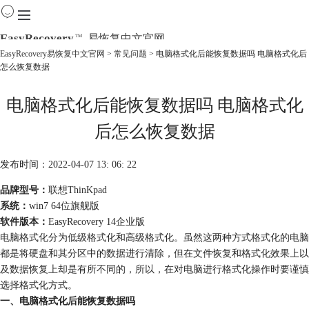
EasyRecovery
易恢复中文官网
TM
EasyRecovery易恢复中文官网
>
常见问题
> 电脑格式化后能恢复数据吗 电脑格式化后
怎么恢复数据
首页
产品
电脑格式化后能恢复数据吗 电脑格式化
下载
购买
后怎么恢复数据
教程
线下数据恢复
发布时间：2022-04-07 13: 06: 22
品牌型号：
联想ThinKpad
系统：
win7 64位旗舰版
软件版本：
EasyRecovery 14企业版
电脑格式化分为低级格式化和高级格式化。虽然这两种方式格式化的电脑
都是将硬盘和其分区中的数据进行清除，但在文件恢复和格式化效果上以
及数据恢复上却是有所不同的，所以，在对电脑进行格式化操作时要谨慎
选择格式化方式。
一、电脑格式化后能恢复数据吗