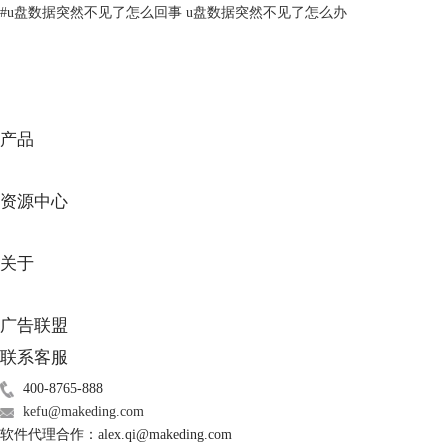
1.打开EasyRecovery软件，在进入的主界面中，选择“所有数据”选项，如
#
u盘数据突然不见了怎么回事 u盘数据突然不见了怎么办
果明确恢复数据类型也可以针对性进行选择，然后进入下一步操作。
产品
资源中心
关于
广告联盟
图2：选择“所有数据”选项
联系客服
400-8765-888
2.在“从恢复”界面，点击已连接硬盘下的要恢复数据硬盘，这里选择硬盘
kefu@makeding.com
D，点击“扫描”按钮，EasyRecovery会自动将D盘中能恢复的数据全部扫描
软件代理合作：alex.qi@makeding.com
出来。