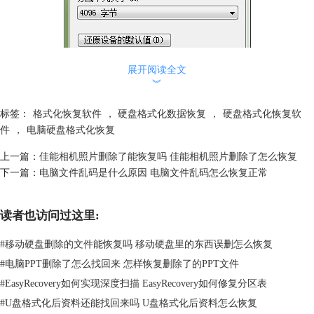
展开阅读全文
︾
标签：
格式化恢复软件
，
硬盘格式化数据恢复
，
硬盘格式化恢复软
件
，
电脑硬盘格式化恢复
上一篇：
佳能相机照片删除了能恢复吗 佳能相机照片删除了怎么恢复
下一篇：
电脑文件乱码是什么原因 电脑文件乱码怎么恢复正常
读者也访问过这里:
图1：格式化
#
移动硬盘删除的文件能恢复吗 移动硬盘里的东西误删怎么恢复
二、电脑格式化后怎么恢复数据
#
电脑PPT删除了怎么找回来 怎样恢复删除了的PPT文件
如果电脑格式化采用的是低级格式化方式，只需要通过数据恢复软件就可
#
EasyRecovery如何实现深度扫描 EasyRecovery如何修复分区表
对其进行数据恢复，接下来，小编就借助一直在使用的EasyRecovery数据
#
U盘格式化后资料还能找回来吗 U盘格式化后资料怎么恢复
恢复软件给大家实际操作一下数据恢复操作过程。