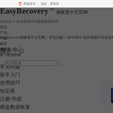
商城首页
您好，
请登录
EasyRecovery
TM
易恢复中文官网
Ontrack ® 来自美国38年数据恢复软件
首页
产品
EasyRecovery易恢复中文官网
>
常见问题
> HFS/HFS+文件系统中日
下载
购买
服务中心
教程
线下数据恢复
常见问题
新手入门
使用技巧
知识库
注册/升级
硬盘数据恢复