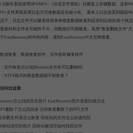
 OS X操作系统使用HFS/HFS+（分层文件系统）往硬盘上存储数据。这和W
/HFS+文件系统采用日志方式使数据丢失较小化。 基本上日志涉及到跟踪
况下，日志文件可以被系统用来将硬盘数据恢复到还原到以前的某个状态
复路径和文件名可能性不大，但数据仍可能恢复。采用“恢复删除文件”方
EasyRecovery软件的内容，请到
EasyRecovery中文官网
查看。
数据恢复
，
数据恢复软件
，
文件损坏修复软件
：
文件恢复后出现的lostfile文件夹可以删除吗
：
NTFS格式的硬盘数据能不能恢复？
访问过这里:
yRecovery怎么找回丢失照片 EasyRecovery照片深度扫描方法
PPT删除了怎么找回来 怎样恢复删除了的PPT文件
站误删文件该怎么恢复 回收站的文件怎么快速找回
回收站清空的照片 回收站被清空如何找回文件