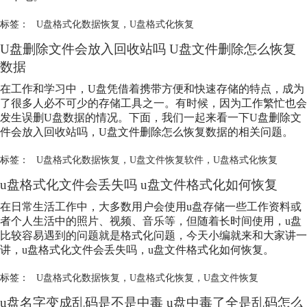
标签：
U盘格式化数据恢复
，
U盘格式化恢复
U盘删除文件会放入回收站吗 U盘文件删除怎么恢复
数据
在工作和学习中，U盘凭借着携带方便和快速存储的特点，成为
了很多人必不可少的存储工具之一。有时候，因为工作繁忙也会
发生误删U盘数据的情况。下面，我们一起来看一下U盘删除文
件会放入回收站吗，U盘文件删除怎么恢复数据的相关问题。
标签：
U盘格式化数据恢复
，
U盘文件恢复软件
，
U盘格式化恢复
u盘格式化文件会丢失吗 u盘文件格式化如何恢复
在日常生活工作中，大多数用户会使用u盘存储一些工作资料或
者个人生活中的照片、视频、音乐等，但随着长时间使用，u盘
比较容易遇到的问题就是格式化问题，今天小编就来和大家讲一
讲，u盘格式化文件会丢失吗，u盘文件格式化如何恢复。
标签：
U盘格式化数据恢复
，
U盘格式化恢复
，
U盘文件恢复
u盘名字变成乱码是不是中毒 u盘中毒了全是乱码怎么