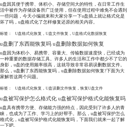
u盘因其便于携带、体积小、存储空间大的特性，在日常工作生
活中被作为存储设备所广泛使用，但在使用过程中难免不会遇到
一些问题，今天小编就来和大家分享一下u盘插上就让格式化是
坏了吗，u盘格式化了怎样修复还原的相关内容。
标签：
U盘格式化恢复
，
U盘文件恢复
，
U盘格式化数据恢复
u盘删了东西能恢复吗 u盘删除数据如何恢复
u盘因为体积小、易携带、容量大、传输数据速度快，已经成为
一种重要的数据存储工具。许多人的生活和工作中都少不了它的
身影，u盘的使用频率很高，这就导致非常容易误删数据文件。
那么，u盘删了东西能恢复吗，u盘删除数据如何恢复?下面为大
家解答这两个问题。
标签：
U盘格式化恢复
，
U盘误删文件恢复
，
恢复U盘文件
u盘被写保护怎么格式化 u盘被写保护格式化能恢复吗
u盘具有携带方便、存储能力强的特点，因此受到了许多人的青
睐，也成为了工作、学习上的好帮手。那么，u盘被写保护怎么
格式化，u盘被写保护格式化能恢复吗，下面我们就来一起了解
一下吧。