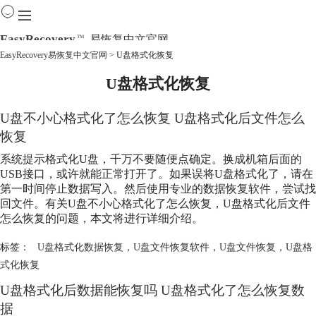
EasyRecovery
易恢复中文官网
TM
EasyRecovery易恢复中文官网
>
U盘格式化恢复
U盘格式化恢复
首页
产品
下载
U盘不小心格式化了怎么恢复 U盘格式化后文件怎么
购买
恢复
教程
系统提示格式化U盘，千万不要随便点确定。换成机箱后面的
线下数据恢复
USB接口，或许就能正常打开了。如果误将U盘格式化了，请在
第一时间停止数据写入。然后使用专业的数据恢复软件，尝试找
回文件。有关U盘不小心格式化了怎么恢复，U盘格式化后文件
怎么恢复的问题，本文将进行详细介绍。
标签：
U盘格式化数据恢复
，
U盘文件恢复软件
，
U盘文件恢复
，
U盘格
式化恢复
U盘格式化后数据能恢复吗 U盘格式化了怎么恢复数
据