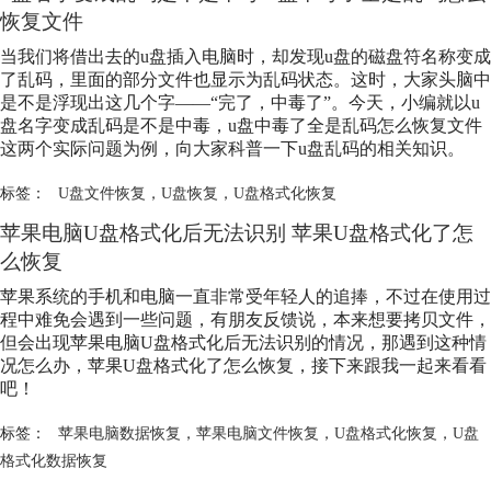
恢复文件
当我们将借出去的u盘插入电脑时，却发现u盘的磁盘符名称变成
了乱码，里面的部分文件也显示为乱码状态。这时，大家头脑中
是不是浮现出这几个字——“完了，中毒了”。今天，小编就以u
盘名字变成乱码是不是中毒，u盘中毒了全是乱码怎么恢复文件
这两个实际问题为例，向大家科普一下u盘乱码的相关知识。
标签：
U盘文件恢复
，
U盘恢复
，
U盘格式化恢复
苹果电脑U盘格式化后无法识别 苹果U盘格式化了怎
么恢复
苹果系统的手机和电脑一直非常受年轻人的追捧，不过在使用过
程中难免会遇到一些问题，有朋友反馈说，本来想要拷贝文件，
但会出现苹果电脑U盘格式化后无法识别的情况，那遇到这种情
况怎么办，苹果U盘格式化了怎么恢复，接下来跟我一起来看看
吧！
标签：
苹果电脑数据恢复
，
苹果电脑文件恢复
，
U盘格式化恢复
，
U盘
格式化数据恢复