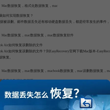
Mac数据恢复
，
格式化数据恢复
，
mac
电脑如何实现数据恢复？
据被误删、邮件数据丢失还有移动硬盘数据丢失，都是经常发生的事件，对于这
Mac数据恢复
，
mac数据恢复
，
mac数据恢复软件
ook Air如何恢复误删除的文件
ook Air如何恢复误删除的文件？到EasyRecovery官网下载Mac版本-Ea
数据恢复
。
Mac数据恢复
，
mac数据恢复
，
macbook数据恢复
，
mac误删数据恢复
，
m
电脑常见的数据恢复问题
公人士都愿意使用Mac，不论是Macbook Pro的便携性还是Mac主机
尔会出现些失误，比如不慎将文件删除，将硬盘格进行了式化，对分区进
Mac数据恢复
，
mac数据恢复
，
mac电脑数据恢复
，
数据恢复