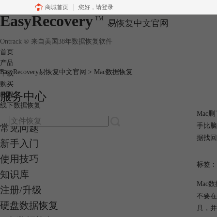
商城首页
您好，
请登录
EasyRecovery
TM
易恢复中文官网
Ontrack ® 来自美国38年数据恢复软件
首页
产品
EasyRecovery易恢复中文官网
>
Mac数据恢复
下载
购买
服务中心
教程
线下数据恢复
Mac
手比脑
常见问题
据找回
新手入门
使用技巧
标签：
知识库
Mac
注册/升级
不要在
硬盘数据恢复
具，并