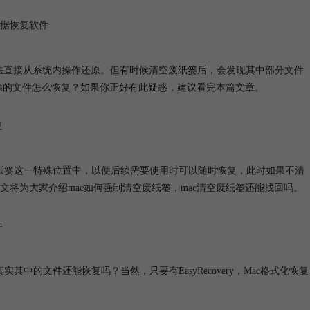
数据恢复软件
户无法直接从系统内操作还原。但有时候清空废纸篓后，会发现其中部分文件
删除的文件怎么恢复？如果你正好有此疑惑，建议看完本篇文章。
复
废纸篓这一特殊位置中，以便后续需要使用时可以随时恢复，此时如果不清
将为大家介绍mac如何强制清空废纸篓，mac清空废纸篓还能找回吗。
件
中的文件还能恢复吗？当然，只要有EasyRecovery，Mac格式化恢复