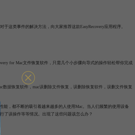
类事件的解决方法，向大家推荐这款EasyRecovery应用程序。
syRecovery for Mac文件恢复软件，只需几个小步骤向导式的操作轻松帮你完成
ac数据恢复软件
，
mac误删除文件恢复
，
误删除恢复软件
，
误删文件恢复
的强大性能，都不断的吸引着越来越多的人使用Mac。当人们频繁的使用设备
行了误操作等等情况。出现了这些问题该怎么办？