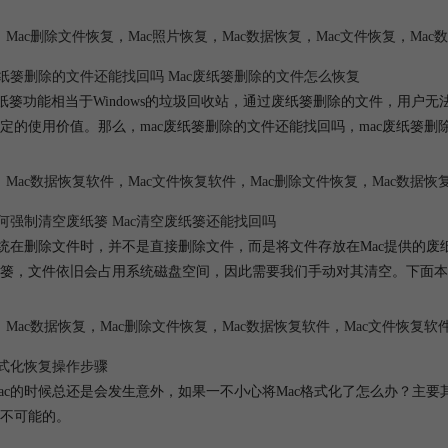
Mac删除文件恢复
，
Mac照片恢复
，
Mac数据恢复
，
Mac文件恢复
，
Mac
废纸篓删除的文件还能找回吗 Mac废纸篓删除的文件怎么恢复
废纸篓功能相当于Windows的垃圾回收站，通过废纸篓删除的文件，用
定的使用价值。那么，mac废纸篓删除的文件还能找回吗，mac废纸篓
Mac数据恢复软件
，
Mac文件恢复软件
，
Mac删除文件恢复
，
Mac数据恢
如何强制清空废纸篓 Mac清空废纸篓还能找回吗
系统在删除文件时，并不是直接删除文件，而是将文件存放在Mac提供的
篓，文件依旧会占用系统磁盘空间，因此需要我们手动对其清空。下面本文
Mac数据恢复
，
Mac删除文件恢复
，
Mac数据恢复软件
，
Mac文件恢复软
格式化恢复操作步骤
ac的时候总还是会发生意外，如果一不小心将Mac格式化了怎么办？主要其实其
不可能的。