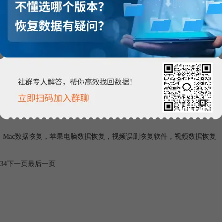
误删照片怎么恢复
误删照片怎么恢复？拥有EasyRecovery数据恢复软件让你告别
Mac数据恢复
的
你很快恢复Mac误删的照片。
Mac数据恢复
，
照片恢复软件
，
照片数据恢复
，
mac数据恢复
脑视频误删还能找回吗
脑视频恢复的方法你知道吗？只要涉及到文件恢复的问题，找EasyRecovery文
苹果电脑误删的视频。
Mac数据恢复
，
苹果电脑数据恢复
，
视频误删恢复软件
，
视频数据恢复
3
4
下一页
最后一页